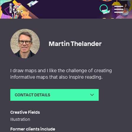
Illustratörcentrum
Martin Thelander
I draw maps and I like the challenge of creating
informative maps that also inspire reading.
CONTACT DETAILS
Email
martin@kartillustration.se
Web
http://www.kartillustration.se,%20ww
Creative Fields
w.literarymaps.com
Illustration
Former clients include