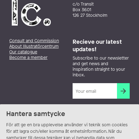
c/o Transit
Box 3601
126 27 Stockholm
Consult and Commission
Recieve our latest
About Illustratörcentrum
updates!
Our catalogue
Become a member
Subscribe to our newsletter
and get news and
inspiration straight to your
inbox.
Hantera samtycke
För att ge en bra upplevelse använder vi teknik som cookies
för att lagra och/eller komma åt enhetsinformation. När du
samtycker till dessa tekniker kan vi behandla data som