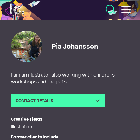
Illustratörcentrum
Pia Johansson
I am an illustrator also working with childrens
workshops and projects,
CONTACT DETAILS
Email
hej@piajohansson.se
Web
http://piajohansson.se
Creative Fields
Illustration
Former clients include