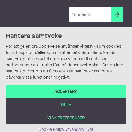
Hantera samtycke
För att ge en bra upplevelse använder vi teknik som cookies
för att lagra och/eller komma åt enhetsinformation. När du
samtycker till dessa tekniker kan vi behandla data som
surfbeteende eller unika ID:n på denna webbplats. Om du inte
samtycker eller om du återkallar ditt samtycke kan detta
påverka vissa funktioner negativt.
ACCEPTERA
NEKA
VISA PREFERENSER
Cookie Policy
Användarvillkor
ANVÄNDARVILLKOR