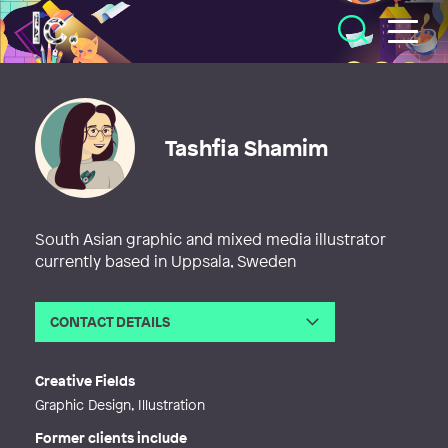
Illustratörcentrum
Tashfia Shamim
South Asian graphic and mixed media illustrator
currently based in Uppsala, Sweden
CONTACT DETAILS
Email
shamimtashfia@gmail.com
Web
https://thenobodysgallery.wixsite.co
Creative Fields
m/gallery
Graphic Design, Illustration
Former clients include