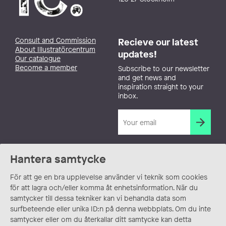
Consult and Commission
Recieve our latest
About Illustratörcentrum
updates!
Our catalogue
Become a member
Subscribe to our newsletter
and get news and
inspiration straight to your
inbox.
Hantera samtycke
För att ge en bra upplevelse använder vi teknik som cookies
för att lagra och/eller komma åt enhetsinformation. När du
samtycker till dessa tekniker kan vi behandla data som
surfbeteende eller unika ID:n på denna webbplats. Om du inte
samtycker eller om du återkallar ditt samtycke kan detta