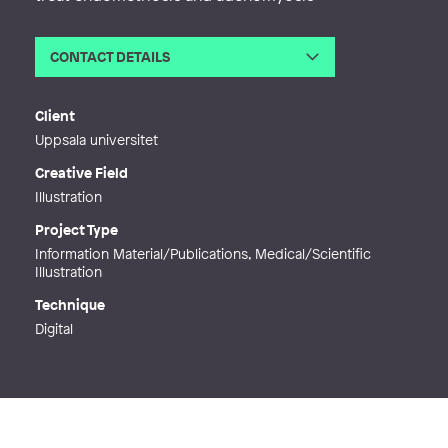
CONTACT DETAILS
Email
maja.lagervall@gmail.com
Phone
Client
Web
http://www.majalagervall.com
Uppsala universitet
Creative Field
Illustration
Project Type
Information Material/Publications, Medical/Scientific
Illustration
Technique
Digital