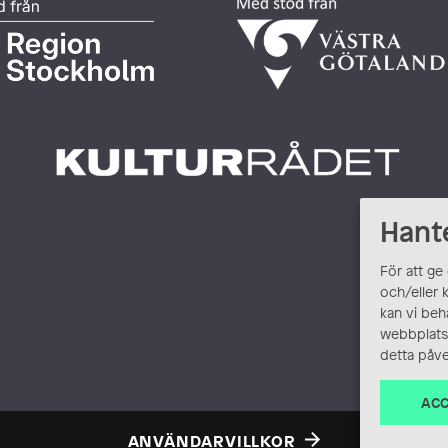
Hant
För att ge
och/eller 
kan vi beh
webbplats.
detta påve
ACC
ANVÄNDARVILLKOR