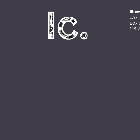
Illu
c/o T
Box 
126 