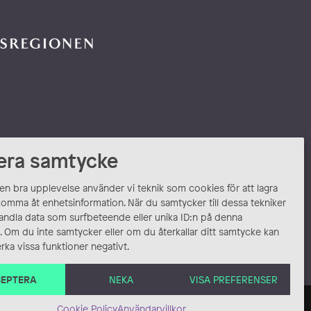
era samtycke
 en bra upplevelse använder vi teknik som cookies för att lagra
komma åt enhetsinformation. När du samtycker till dessa tekniker
andla data som surfbeteende eller unika ID:n på denna
 Om du inte samtycker eller om du återkallar ditt samtycke kan
rka vissa funktioner negativt.
EPTERA
NEKA
VISA PREFERENSER
Cookie Policy
Användarvillkor