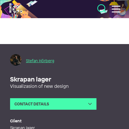
Illustratörcentrum
Stefan Hörberg
Skrapan lager
Visualizasion of new design
CONTACT DETAILS
Email
stefan@rithuset.se
Phone
Client
Web
http://www.rithuset.se
Skrapan lager