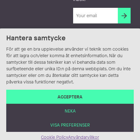
Hantera samtycke
För att ge en bra upplevelse använder vi teknik som cookies
för att lagra och/eller komma åt enhetsinformation. När du
samtycker till dessa tekniker kan vi behandla data som
surfbeteende eller unika ID:n på denna webbplats. Om du inte
samtycker eller om du återkallar ditt samtycke kan detta
påverka vissa funktioner negativt.
ACCEPTERA
NEKA
VISA PREFERENSER
Cookie Policy
Användarvillkor
ANVÄNDARVILLKOR