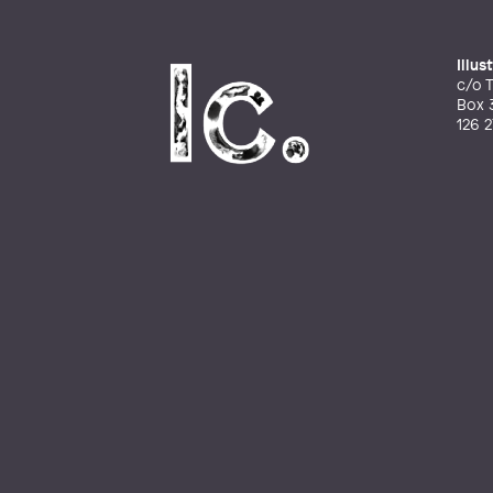
Illu
c/o T
Box 
126 