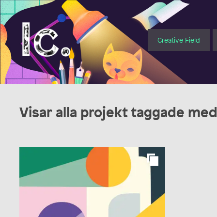
Illustratörcentrum
Creative Field
Visar alla projekt taggade me