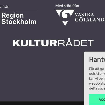
Hant
För att ge
och/eller 
kan vi beh
webbplats.
detta påve
ACC