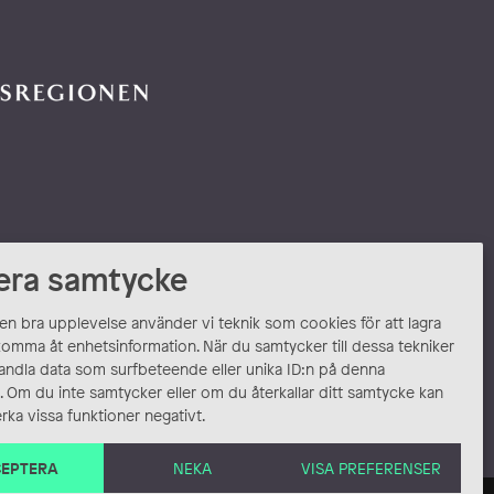
era samtycke
 en bra upplevelse använder vi teknik som cookies för att lagra
komma åt enhetsinformation. När du samtycker till dessa tekniker
andla data som surfbeteende eller unika ID:n på denna
 Om du inte samtycker eller om du återkallar ditt samtycke kan
rka vissa funktioner negativt.
EPTERA
NEKA
VISA PREFERENSER