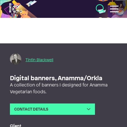
Illustratörcentrum
Tintin Blackwell
Digital banners, Anamma/Orkla
A collection of banners I designed for Anamma
Vegetarian foods.
CONTACT DETAILS
Email
tintin@tintinblackwell.com
Web
http://www.tintinblackwell.com
Client