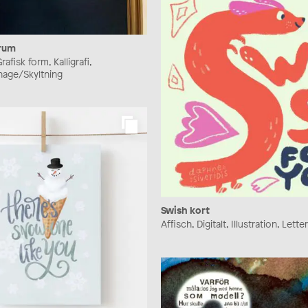
orum
afisk form, Kalligrafi,
gnage/Skyltning
Swish kort
Affisch, Digitalt, Illustration, Lette