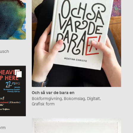
 Tusch
Och så var de bara en
Bokformgivning, Bokomslag, Digitalt,
Grafisk form
form