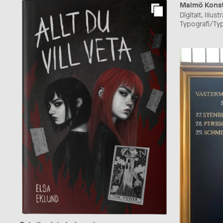
Malmö Konst
Digitalt, Illus
Typografi/Typ