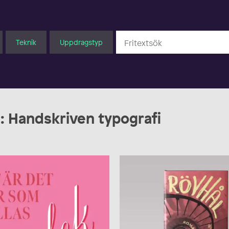
Teknik
Uppdragstyp
d: Handskriven typografi