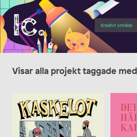
Illustratörcentrum
Kreativt område
Visar alla projekt taggade me