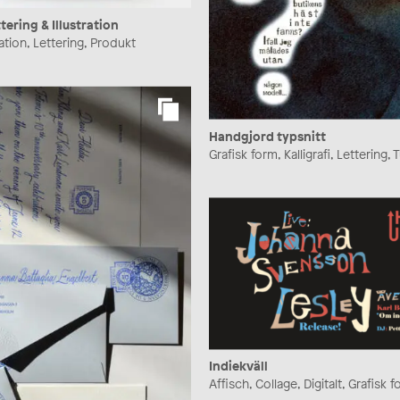
tering & Illustration
tration, Lettering, Produkt
Handgjord typsnitt
Grafisk form, Kalligrafi, Lettering,
Indiekväll
Affisch, Collage, Digitalt, Grafisk 