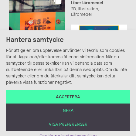
Liber läromedel
2D, Illustration,
Läromedel
Hantera samtycke
För att ge en bra upplevelse använder vi teknik som cookies
för att lagra och/eller komma åt enhetsinformation. När du
samtycker till dessa tekniker kan vi behandla data som
Körs på kaffesump!
surfbeteende eller unika ID:n på denna webbplats. Om du inte
Affisch, Blandteknik,
samtycker eller om du återkallar ditt samtycke kan detta
Grafisk form, Illustration,
påverka vissa funktioner negativt.
Informationsmaterial/Pu
Poster, vykort, 2020
blikationer, Vektor
Affisch, Digitalt,
ACCEPTERA
Illustration, Produkt
NEKA
VISA PREFERENSER
Cookie-policy
Användarvillkor