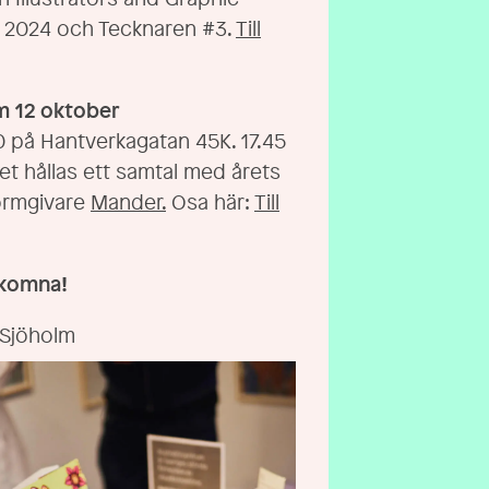
 2024 och Tecknaren #3.
Till
m
12 oktober
20 på Hantverkagatan 45K. 17.45
t hållas ett samtal med årets
ormgivare
Mander.
Osa här:
Till
lkomna!
 Sjöholm