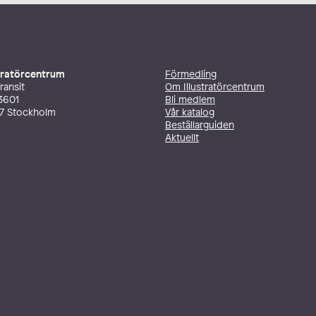
stratörcentrum
Förmedling
ransit
Om Illustratörcentrum
3601
Bli medlem
27 Stockholm
Vår katalog
Beställarguiden
Aktuellt