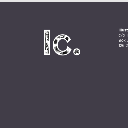
Illu
c/o T
Box 
126 