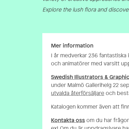
Explore the lush flora and discover
Mer information
I år medverkar 236 fantastiska i
och animatörer med varsitt up
Swedish Illustrators & Graphi
under Malmö Gallerihelg 22 sep
utvalda återförsäljare
och bestä
Katalogen kommer även att finna
Kontakta oss
om du har frågor 
ex! Om du är uppdragsivare har 