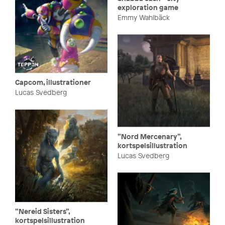
exploration game
Emmy Wahlbäck
Capcom, illustrationer
Lucas Svedberg
”Nord Mercenary”,
kortspelsillustration
Lucas Svedberg
”Nereid Sisters”,
kortspelsillustration