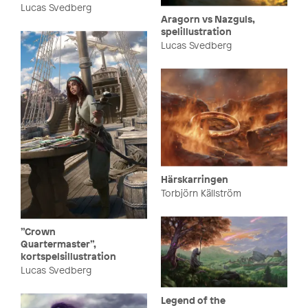
Lucas Svedberg
Aragorn vs Nazguls,
spelillustration
Lucas Svedberg
Härskarringen
Torbjörn Källström
”Crown
Quartermaster”,
kortspelsillustration
Lucas Svedberg
Legend of the