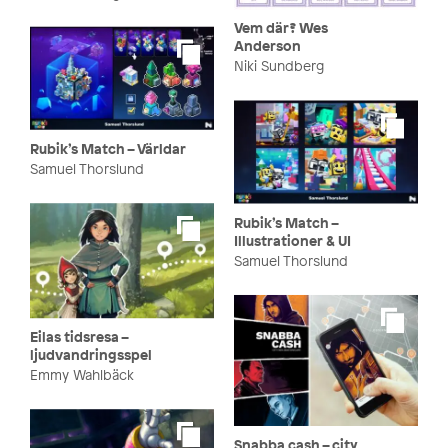
Vem där? Wes
Anderson
Niki Sundberg
Rubik’s Match – Världar
Samuel Thorslund
Rubik’s Match –
Illustrationer & UI
Samuel Thorslund
Eilas tidsresa –
ljudvandringsspel
Emmy Wahlbäck
Snabba cash – city