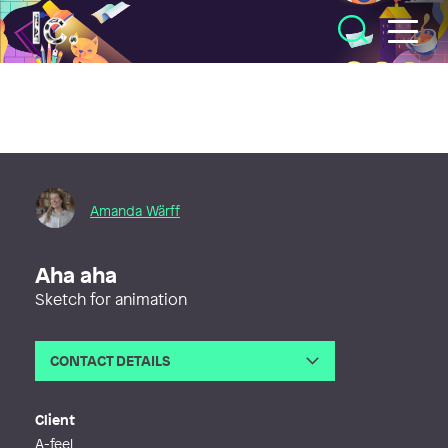
Illustratörcentrum
Amanda Wärff
Aha aha
Sketch for animation
CONTACT DETAILS
Email
amandawarff@gmail.com
Web
http://amandawarff.com
Client
A-feel