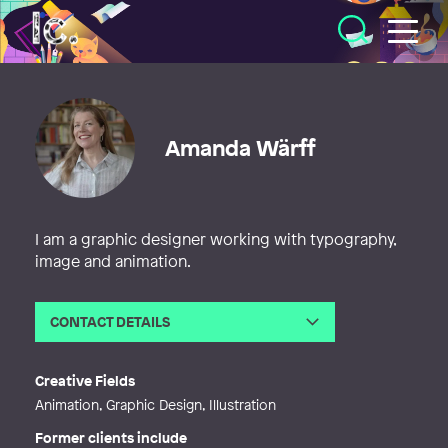
Illustratörcentrum
Amanda Wärff
I am a graphic designer working with typography,
image and animation.
CONTACT DETAILS
Email
amandawarff@gmail.com
Web
http://amandawarff.com
Creative Fields
Animation, Graphic Design, Illustration
Former clients include