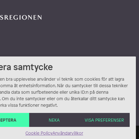
era samtycke
 en bra upplevelse använder vi teknik som cookies för att lagra
komma åt enhetsinformation. När du samtycker till dessa tekniker
andla data som surfbeteende eller unika ID:n på denna
 Om du inte samtycker eller om du återkallar ditt samtycke kan
rka vissa funktioner negativt.
EPTERA
NEKA
VISA PREFERENSER
Cookie Policy
Användarvillkor