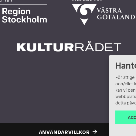
Hant
För att ge
och/eller 
kan vi beh
webbplats.
detta påve
ACC
ANVÄNDARVILLKOR