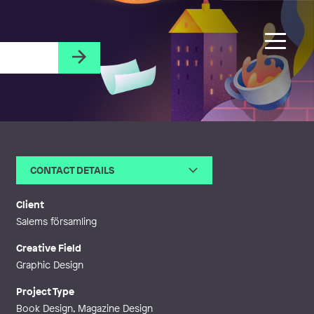
CONTACT DETAILS
Email
anna@bildochbokstav.se
Web
http://www.bildochbokstav.se
Client
Salems församling
Creative Field
Graphic Design
Project Type
Book Design, Magazine Design