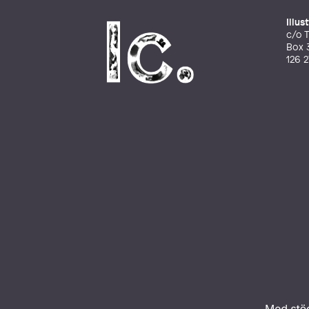
Illu
c/o T
Box 
126 