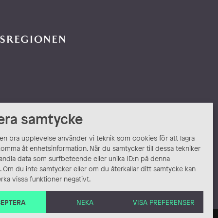
era samtycke
 en bra upplevelse använder vi teknik som cookies för att lagra
komma åt enhetsinformation. När du samtycker till dessa tekniker
andla data som surfbeteende eller unika ID:n på denna
 Om du inte samtycker eller om du återkallar ditt samtycke kan
rka vissa funktioner negativt.
EPTERA
NEKA
VISA PREFERENSER