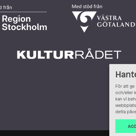
Hant
För att ge
och/eller 
kan vi beh
webbplats.
detta påve
ACC