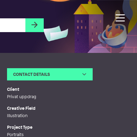
CONTACT DETAILS
Email
anneliz74@hotmail.com
Web
http://artbyanneli.se
Client
Privat uppdrag
Creative Field
Illustration
Project Type
Portraits