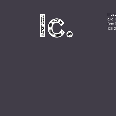
Illu
c/o T
Box 
126 