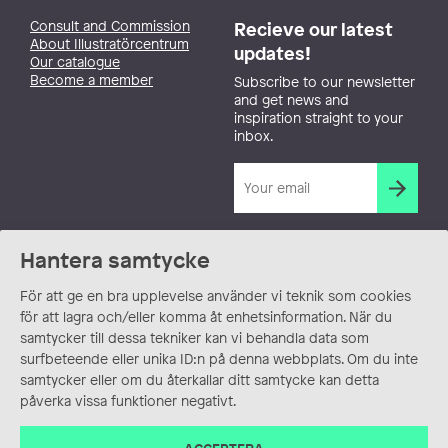
Consult and Commission
Recieve our latest
About Illustratörcentrum
updates!
Our catalogue
Become a member
Subscribe to our newsletter
and get news and
inspiration straight to your
inbox.
Hantera samtycke
För att ge en bra upplevelse använder vi teknik som cookies
för att lagra och/eller komma åt enhetsinformation. När du
samtycker till dessa tekniker kan vi behandla data som
surfbeteende eller unika ID:n på denna webbplats. Om du inte
samtycker eller om du återkallar ditt samtycke kan detta
påverka vissa funktioner negativt.