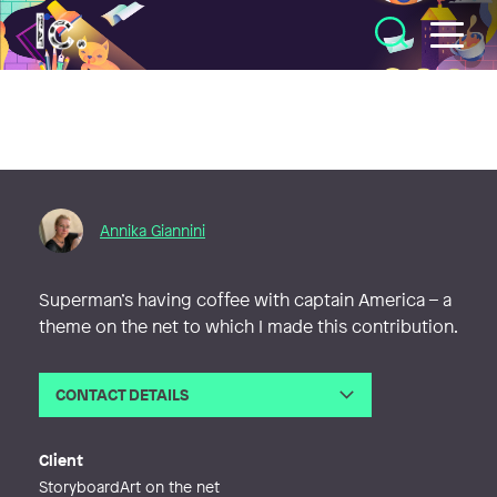
Illustratörcentrum
Annika Giannini
Superman’s having coffee with captain America – a
theme on the net to which I made this contribution.
CONTACT DETAILS
Email
annika@animega.se
Client
StoryboardArt on the net