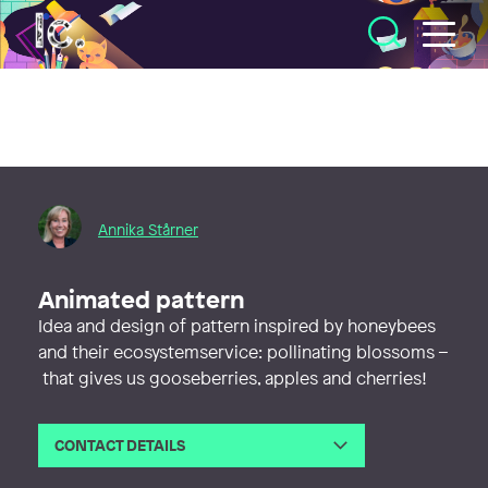
Illustratörcentrum
Annika Stårner
Animated pattern
Idea and design of pattern inspired by honeybees
and their ecosystemservice: pollinating blossoms –
that gives us gooseberries, apples and cherries!
CONTACT DETAILS
Email
info@starner.net