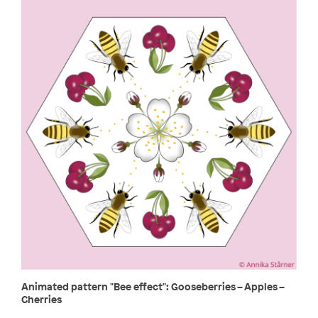
Animated pattern "Bee effect": Gooseberries – Apples –
Cherries