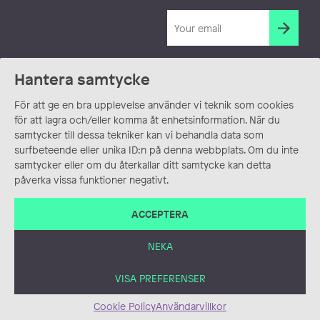
Hantera samtycke
För att ge en bra upplevelse använder vi teknik som cookies
för att lagra och/eller komma åt enhetsinformation. När du
samtycker till dessa tekniker kan vi behandla data som
surfbeteende eller unika ID:n på denna webbplats. Om du inte
samtycker eller om du återkallar ditt samtycke kan detta
påverka vissa funktioner negativt.
ACCEPTERA
NEKA
VISA PREFERENSER
Cookie Policy
Användarvillkor
ANVÄNDARVILLKOR