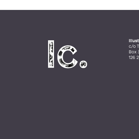
Illu
c/o T
Box 
126 