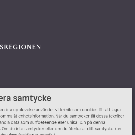
era samtycke
 en bra upplevelse använder vi teknik som cookies för att lagra
komma åt enhetsinformation. När du samtycker till dessa tekniker
andla data som surfbeteende eller unika ID:n på denna
 Om du inte samtycker eller om du återkallar ditt samtycke kan
rka vissa funktioner negativt.