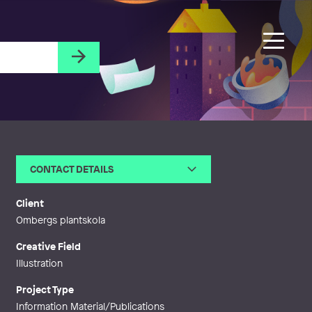
CONTACT DETAILS
Email
cathrin@hesselstrand.com
Web
http://hesselstrand.com
Client
Ombergs plantskola
Creative Field
Illustration
Project Type
Information Material/Publications