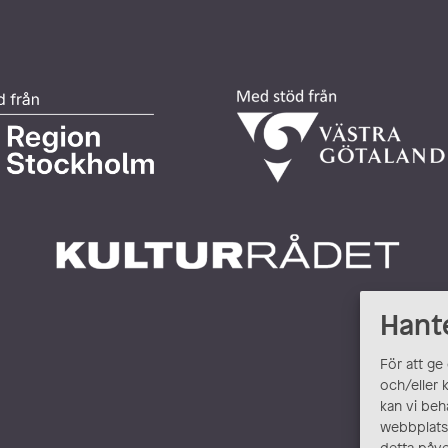
Hant
För att ge
och/eller 
kan vi beh
webbplats.
detta påve