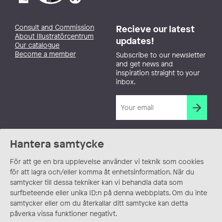
Consult and Commission
Recieve our latest
About Illustratörcentrum
updates!
Our catalogue
Become a member
Subscribe to our newsletter
and get news and
inspiration straight to your
inbox.
Hantera samtycke
För att ge en bra upplevelse använder vi teknik som cookies
för att lagra och/eller komma åt enhetsinformation. När du
samtycker till dessa tekniker kan vi behandla data som
surfbeteende eller unika ID:n på denna webbplats. Om du inte
samtycker eller om du återkallar ditt samtycke kan detta
påverka vissa funktioner negativt.