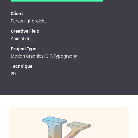
Email
hello@ebbaalling.com
Web
http://www.ebbaalling.com
Client
Personligt projekt
Creative Field
Animation
Project Type
Motion Graphics/GIF, Typography
Technique
2D