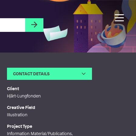
CONTACT DETAILS
Email
elin@artistica.se
Web
http://www.artistica.se
Client
Hjärt-Lungfonden
Creative Field
Illustration
Project Type
Information Material/Publications,