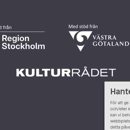
Hant
För att ge
och/eller 
kan vi beh
webbplats.
detta påve