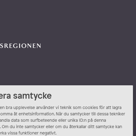
era samtycke
 en bra upplevelse använder vi teknik som cookies för att lagra
komma åt enhetsinformation. När du samtycker till dessa tekniker
andla data som surfbeteende eller unika ID:n på denna
 Om du inte samtycker eller om du återkallar ditt samtycke kan
rka vissa funktioner negativt.