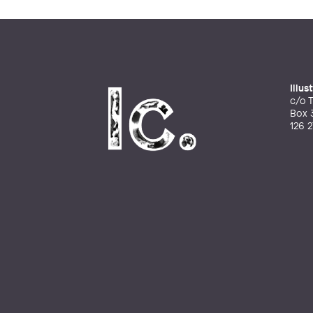
Illu
c/o T
Box 
126 