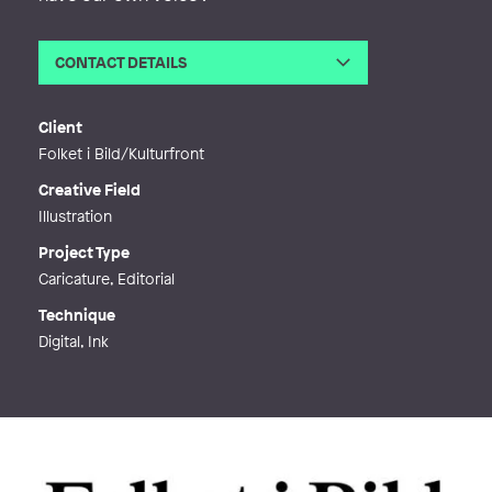
CONTACT DETAILS
Email
elin@studiolord.se
Web
https://www.studiolord.se/
Client
Folket i Bild/Kulturfront
Creative Field
Illustration
Project Type
Caricature, Editorial
Technique
Digital, Ink