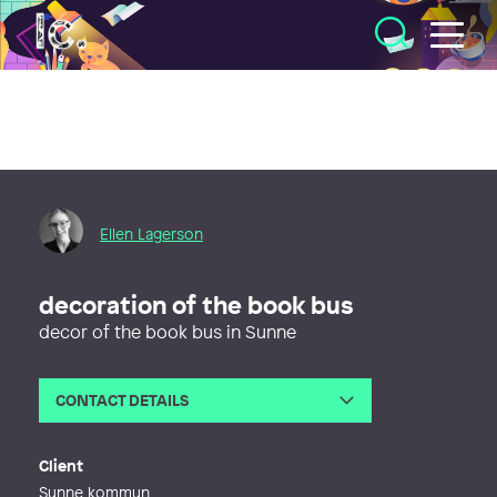
Illustratörcentrum
Ellen Lagerson
decoration of the book bus
decor of the book bus in Sunne
CONTACT DETAILS
Email
ellenlagerson@gmail.com
Web
http://ellenlagerson.se
Client
Sunne kommun