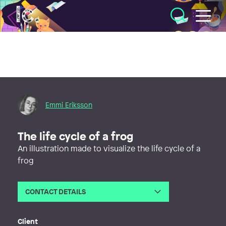
Illustratörcentrum
Emmi Eriksson
The life cycle of a frog
An illustration made to visualize the life cycle of a
frog
CONTACT DETAILS
Email
emmierikssonform@gmail.com
Web
http://emmieriksson.com
Client