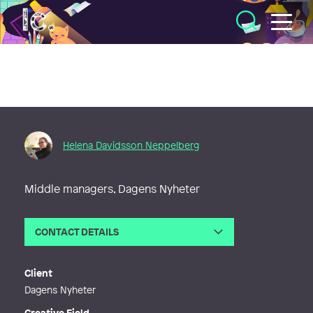
Illustratörcentrum
Helena Davidsson Neppelberg
Middle managers, Dagens Nyheter
CONTACT DETAILS
Email
davidsson.neppelberg@gmail.com
Web
http://davidsson-neppelberg.se
Client
Dagens Nyheter
Creative Field