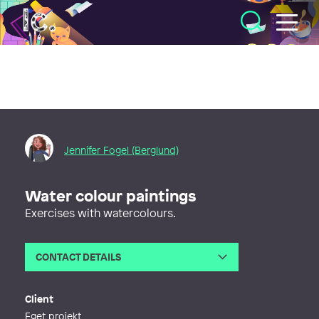
Illustratörcentrum
Jennifer Fogel (Berglund)
Water colour paintings
Exercises with watercolours.
CONTACT DETAILS
Email
jenniferfogel90@gmail.com
Client
Eget projekt