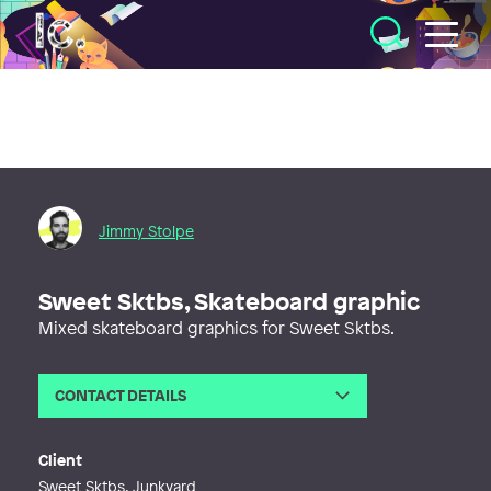
Illustratörcentrum
Jimmy Stolpe
Sweet Sktbs, Skateboard graphic
Mixed skateboard graphics for Sweet Sktbs.
CONTACT DETAILS
Email
jimmy@jimmystolpe.com
Web
http://www.jimmystolpe.com
Client
Sweet Sktbs, Junkyard