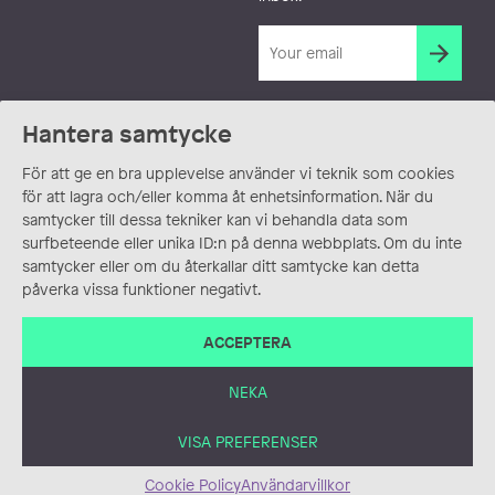
Hantera samtycke
För att ge en bra upplevelse använder vi teknik som cookies
för att lagra och/eller komma åt enhetsinformation. När du
samtycker till dessa tekniker kan vi behandla data som
surfbeteende eller unika ID:n på denna webbplats. Om du inte
samtycker eller om du återkallar ditt samtycke kan detta
påverka vissa funktioner negativt.
ACCEPTERA
NEKA
VISA PREFERENSER
Cookie Policy
Användarvillkor
ANVÄNDARVILLKOR