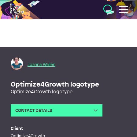
Illustratörcentrum
Joanna Wallén
Optimize4Growth logotype
Optimize4Growth logotype
CONTACT DETAILS
Email
joanna@wallendesign.se
Phone
Client
Web
http://www.wallendesign.se
Optimize4Growth