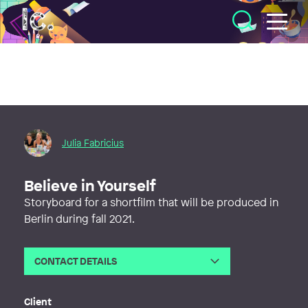
Illustratörcentrum
Julia Fabricius
Believe in Yourself
Storyboard for a shortfilm that will be produced in
Berlin during fall 2021.
CONTACT DETAILS
Email
post@julia-fabricius.com
Web
https://kraterbooks.com
Client