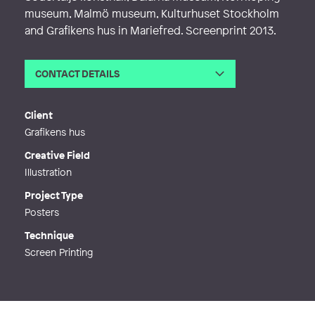
museum, Malmö museum, Kulturhuset Stockholm
and Grafikens hus in Mariefred. Screenprint 2013.
CONTACT DETAILS
Email
info@juliathorell.com
Web
http://www.juliathorell.se
Client
Grafikens hus
Creative Field
Illustration
Project Type
Posters
Technique
Screen Printing