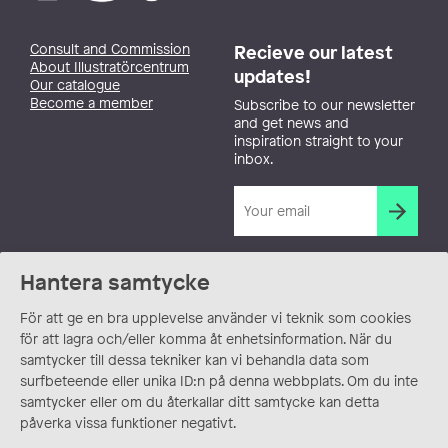
Consult and Commission
Recieve our latest
About Illustratörcentrum
updates!
Our catalogue
Become a member
Subscribe to our newsletter
and get news and
inspiration straight to your
inbox.
Hantera samtycke
För att ge en bra upplevelse använder vi teknik som cookies
för att lagra och/eller komma åt enhetsinformation. När du
samtycker till dessa tekniker kan vi behandla data som
surfbeteende eller unika ID:n på denna webbplats. Om du inte
samtycker eller om du återkallar ditt samtycke kan detta
påverka vissa funktioner negativt.