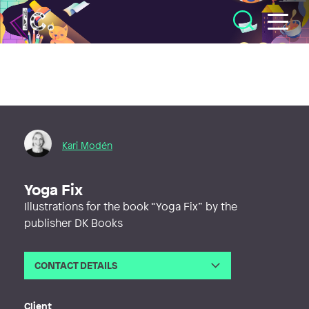
Illustratörcentrum
Kari Modén
Yoga Fix
Illustrations for the book “Yoga Fix” by the
publisher DK Books
CONTACT DETAILS
Email
kari@moden.se
Web
http://karimoden.se
Client