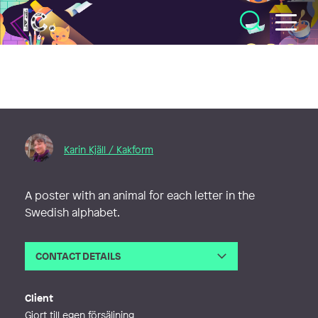
Illustratörcentrum
Karin Kjäll / Kakform
A poster with an animal for each letter in the
Swedish alphabet.
CONTACT DETAILS
Email
karin@kakform.nu
Phone
Client
Web
http://www.kakform.nu
Gjort till egen försäljning