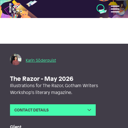
Illustratörcentrum
Karin Söderquist
The Razor - May 2026
Illustrations for The Razor, Gotham Writers
Workshop’s literary magazine.
CONTACT DETAILS
Email
hello@karinsoderquist.com
Web
https://karinsoderquist.com
Client