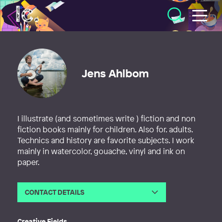
Illustratörcentrum
Jens Ahlbom
I illustrate (and sometimes write ) fiction and non
fiction books mainly for children. Also for. adults.
Technics and history are favorite subjects. I work
mainly in watercolor, gouache, vinyl and ink on
paper.
CONTACT DETAILS
Email
jens@ahlbom.com
Phone
Creative Fields