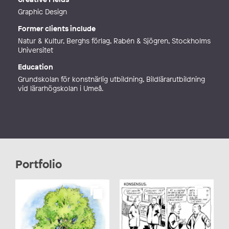
Web
http://www.ahlbom%20.com
Graphic Design
Former clients include
Natur & Kultur, Berghs förlag, Rabén & Sjögren, Stockholms
Universitet
Education
Grundskolan för konstnärlig utbildning, Bildlärarutbildning
vid lärarhögskolan i Umeå.
Portfolio