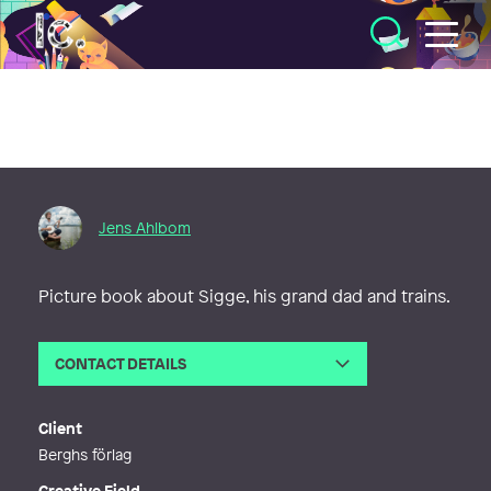
Illustratörcentrum
Jens Ahlbom
Picture book about Sigge, his grand dad and trains.
CONTACT DETAILS
Email
jens@ahlbom.com
Phone
Client
Web
http://www.ahlbom%20.com
Berghs förlag
Creative Field