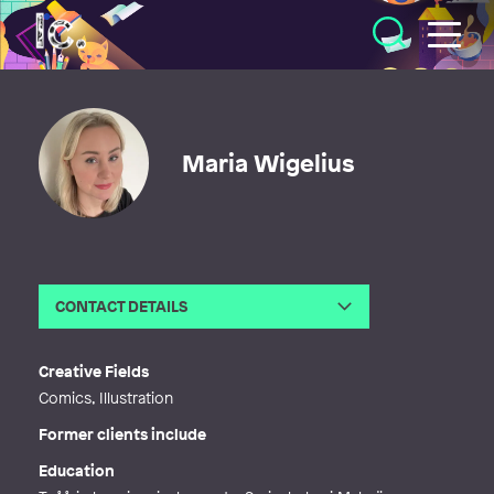
Illustratörcentrum
Maria Wigelius
CONTACT DETAILS
Email
Maria.wigelius@gmail.com
Creative Fields
Comics, Illustration
Former clients include
Education