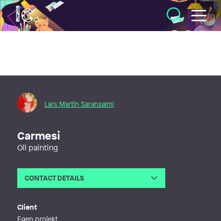
Illustratörcentrum
Lars Martin Saransalmi
Carmesi
Oil painting
CONTACT DETAILS
Email
larsarans@gmail.com
Phone
Client
Web
https://saransalmi.smugmug.com/
Egen projekt