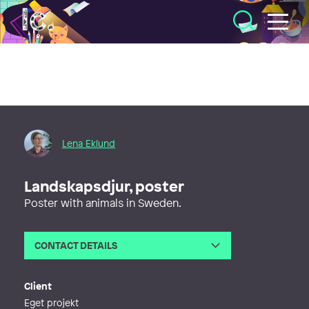
Illustratörcentrum
Lena Eklund
Landskapsdjur, poster
Poster with animals in Sweden.
CONTACT DETAILS
Email
lena@kolofon.se
Web
http://www.kolofon.se
Client
Eget projekt