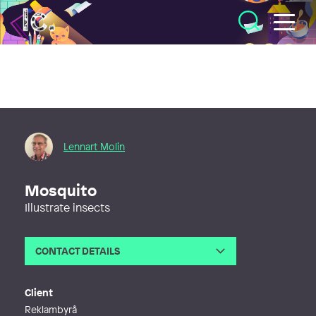
Illustratörcentrum
Lennart Molin
Mosquito
Illustrate insects
CONTACT DETAILS
Email
lennart.molin@bildochform.com
Phone
Client
Web
http://www.bildochform.com
Reklambyrå