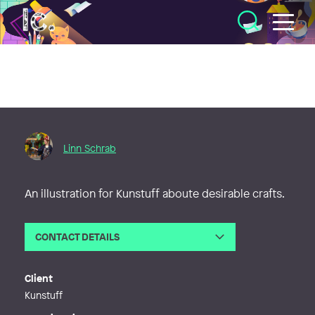
Illustratörcentrum
Linn Schrab
An illustration for Kunstuff aboute desirable crafts.
CONTACT DETAILS
Email
linn.schrab@gmail.com
Web
http://www.linnschrab.com
Client
Kunstuff