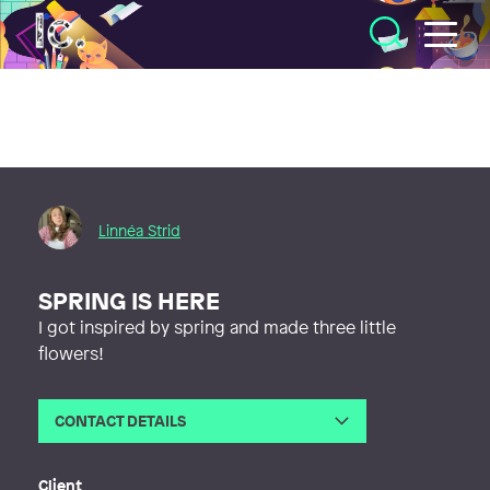
Illustratörcentrum
Linnéa Strid
SPRING IS HERE
I got inspired by spring and made three little
flowers!
CONTACT DETAILS
Email
linneaam.strid@gmail.com
Web
https://linneastrid.myportfolio.com
Client