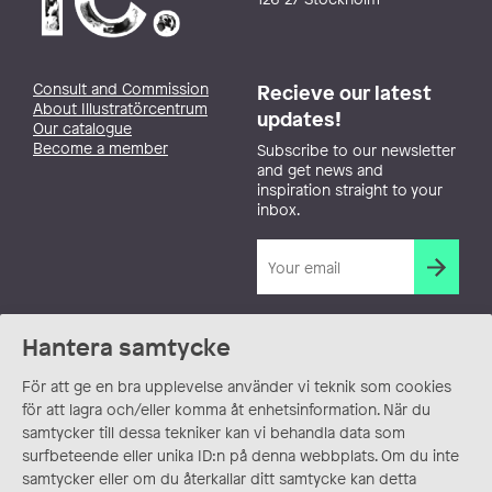
Consult and Commission
Recieve our latest
About Illustratörcentrum
updates!
Our catalogue
Become a member
Subscribe to our newsletter
and get news and
inspiration straight to your
inbox.
Hantera samtycke
För att ge en bra upplevelse använder vi teknik som cookies
för att lagra och/eller komma åt enhetsinformation. När du
samtycker till dessa tekniker kan vi behandla data som
surfbeteende eller unika ID:n på denna webbplats. Om du inte
samtycker eller om du återkallar ditt samtycke kan detta