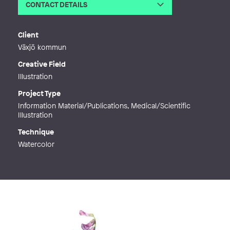
CONTACT DETAILS
Email
maj@majpersson.se
Phone
Client
Web
https://majpersson.se/
Växjö kommun
Creative Field
Illustration
Project Type
Information Material/Publications, Medical/Scientific
Illustration
Technique
Watercolor