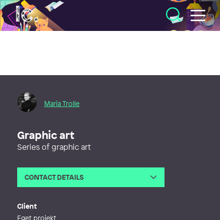
Illustratörcentrum
Maria Trolle
Graphic art
Series of graphic art
CONTACT DETAILS
Email
maria@mariatrolle.se
Web
http://www.mariatrolle.se
Client
Eget projekt