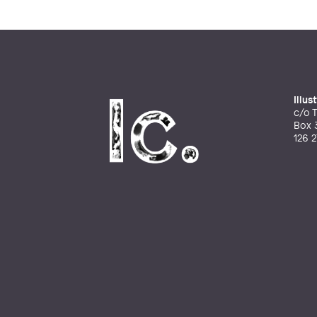
Illu
c/o T
Box 
126 