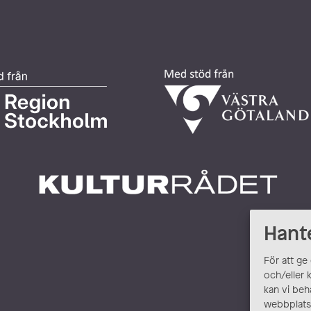
Hant
För att ge
och/eller 
kan vi beh
webbplats.