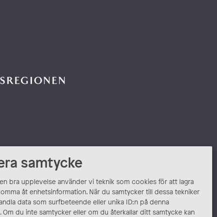
era samtycke
 en bra upplevelse använder vi teknik som cookies för att lagra
komma åt enhetsinformation. När du samtycker till dessa tekniker
andla data som surfbeteende eller unika ID:n på denna
 Om du inte samtycker eller om du återkallar ditt samtycke kan