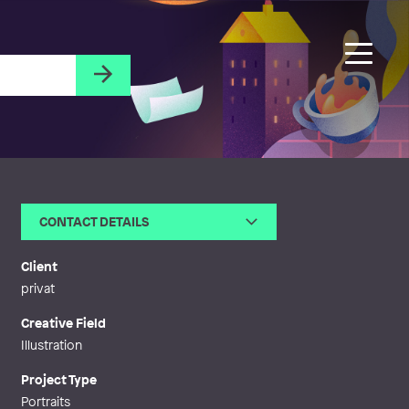
CONTACT DETAILS
Email
mlhedin1@gmail.com
Web
http://mlhedinimages.com
Client
privat
Creative Field
Illustration
Project Type
Portraits