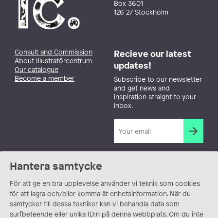
Box 3601
126 27 Stockholm
Consult and Commission
Recieve our latest
About Illustratörcentrum
updates!
Our catalogue
Become a member
Subscribe to our newsletter
and get news and
inspiration straight to your
inbox.
Hantera samtycke
För att ge en bra upplevelse använder vi teknik som cookies
för att lagra och/eller komma åt enhetsinformation. När du
samtycker till dessa tekniker kan vi behandla data som
surfbeteende eller unika ID:n på denna webbplats. Om du inte