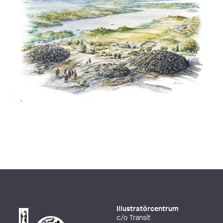
Illustratörcentrum
c/o Transit