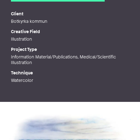
Email
mats@vanehemillustration.com
Web
https://www.vanehemillustration.co
Client
m/
Botkyrka kommun
Creative Field
Illustration
Project Type
Information Material/Publications, Medical/Scientific
Illustration
Technique
Watercolor