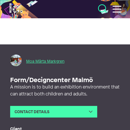
Illustratörcentrum
Moa Märta Markgren
Form/Decigncenter Malmö
A mission is to build an exhibition environment that
can attract both children and adults.
CONTACT DETAILS
Email
hej@moamarta.se
Web
https://www.moamarta.se/
Client