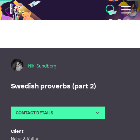
Illustratörcentrum
Niki Sundberg
Swedish proverbs (part 2)
.
CONTACT DETAILS
Email
nikirebecka@gmail.com
Web
https://nikiralfsson.myportfolio.co
Client
m/
Natur & Kultur