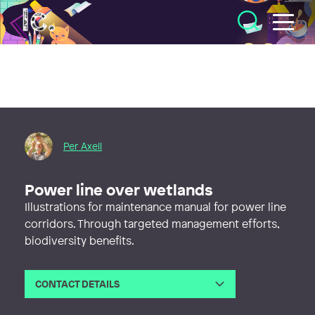
Illustratörcentrum
Per Axell
Power line over wetlands
Illustrations for maintenance manual for power line
corridors. Through targeted management efforts,
biodiversity benefits.
CONTACT DETAILS
Email
peraxell03@hotmail.com