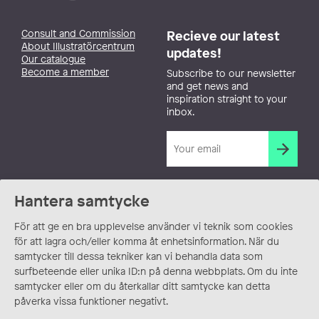
Consult and Commission
Recieve our latest
About Illustratörcentrum
updates!
Our catalogue
Become a member
Subscribe to our newsletter
and get news and
inspiration straight to your
inbox.
Hantera samtycke
För att ge en bra upplevelse använder vi teknik som cookies
för att lagra och/eller komma åt enhetsinformation. När du
samtycker till dessa tekniker kan vi behandla data som
surfbeteende eller unika ID:n på denna webbplats. Om du inte
samtycker eller om du återkallar ditt samtycke kan detta
påverka vissa funktioner negativt.