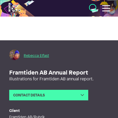
Illustratörcentrum
Rebecca Elfast
Framtiden AB Annual Report
Illustrations for Framtiden AB annual report.
CONTACT DETAILS
Email
info@rebelform.se
Phone
Client
Web
http://www.rebelform.se
Framtiden AB/Rubrik