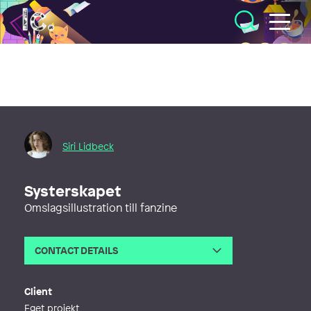
Illustratörcentrum
Siri Lidbeck
Systerskapet
Omslagsillustration till fanzine
CONTACT DETAILS
Email
sirilidbeck@gmail.com
Client
Eget projekt